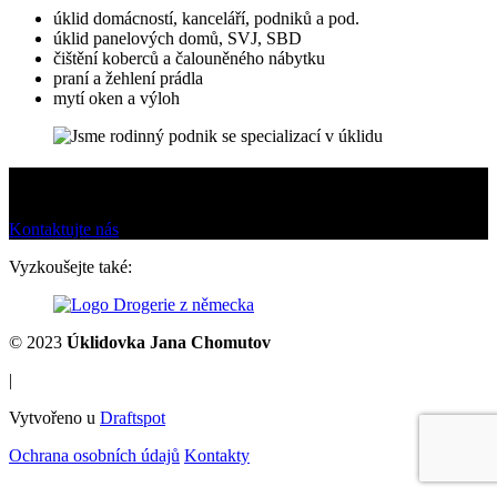
úklid domácností, kanceláří, podniků a pod.
úklid panelových domů, SVJ, SBD
čištění koberců a čalouněného nábytku
praní a žehlení prádla
mytí oken a výloh
Zaujali jsme Vás?
Ozvěte se nám.
Kontaktujte nás
Vyzkoušejte také:
© 2023
Úklidovka Jana Chomutov
|
Vytvořeno u
Draftspot
Ochrana osobních údajů
Kontakty