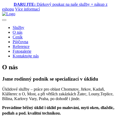
DARUJTE:
Dárkový poukaz na naše služby + nákup z
eshopu
Více informací
Služby
O nás
Ceník
Půjčovna
Reference
Fotogalerie
Kontaktujte nás
O nás
Jsme rodinný podnik se specializací v úklidu
Úklidové služby – práce pro oblast Chomutov, Jirkov, Kadaň,
Klášterec n O, Most, a při větších zakázkách Žatec, Louny,Teplice,
Bílina, Karlovy Vary, Praha, po dohodě i jinde.
Provádíme běžný úklid i úklid po malování, mytí oken, dlaždic,
podlah a pod. kvalitní technikou.